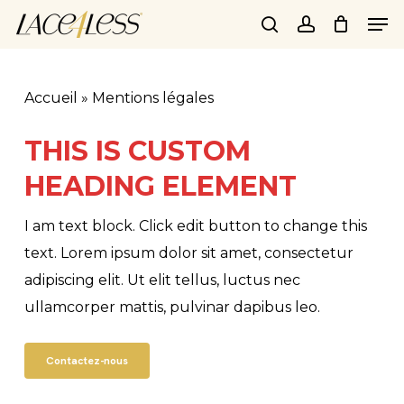
Skip
Men
to
search
account
main
content
Accueil
»
Mentions légales
THIS IS CUSTOM
HEADING ELEMENT
I am text block. Click edit button to change this
text. Lorem ipsum dolor sit amet, consectetur
adipiscing elit. Ut elit tellus, luctus nec
ullamcorper mattis, pulvinar dapibus leo.
Contactez-nous