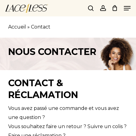
Skip
Men
to
search
account
main
Accueil
»
Contact
content
NOUS CONTACTER
CONTACT &
RÉCLAMATION
Vous avez passé une commande et vous avez
une question ?
Vous souhaitez faire un retour ? Suivre un colis ?
Faire une réclamation ?