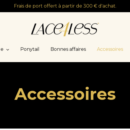
Frais de port offert à partir de 300 € d'achat.
le
Ponytail
Bonnes affaires
Accessoires
Accessoires