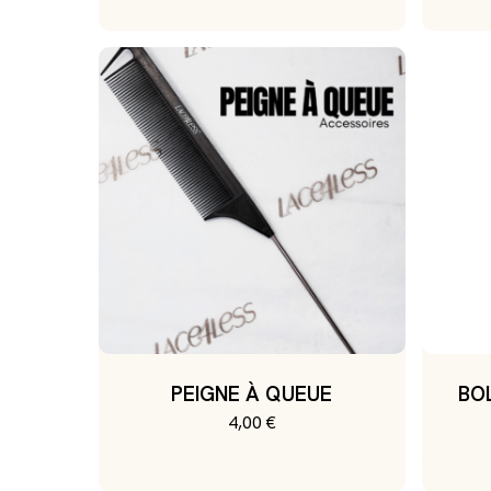
prix
prix
initial
actuel
était :
est :
40,00 €.
25,00 €.
PEIGNE À QUEUE
BO
4,00
€