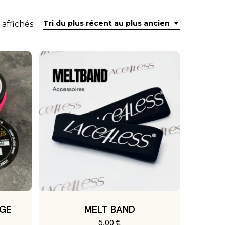
Trié
Tri du plus récent au plus ancien
 affichés
du
plus
récent
au
plus
ancien
DGE
MELT BAND
5,00
€