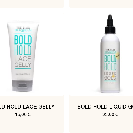
était :
est :
15,00 €.
7,50 €.
LD HOLD LACE GELLY
BOLD HOLD LIQUID 
15,00
€
22,00
€