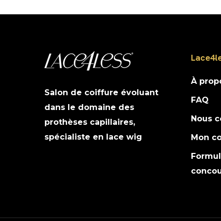
plusieurs
variations.
Les
options
Lace4l
peuvent
être
À prop
choisies
Salon de coiffure évoluant
FAQ
sur
dans le domaine des
la
Nous c
prothèses capillaires,
page
spécialiste en lace wig
Mon c
du
Formula
produit
concou