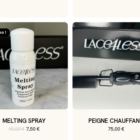
o !
MELTING SPRAY
PEIGNE CHAUFFA
Le
Le
15,00
€
7,50
€
75,00
€
prix
prix
initial
actuel