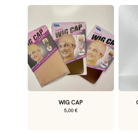
WIG CAP
5,00
€
Ce
produit
a