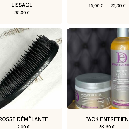
LISSAGE
P
15,00
€
–
22,00
€
Ce
d
35,00
€
produ
pr
1
a
à
2
plusie
variati
Les
option
peuve
être
choisi
sur
la
page
du
ROSSE DÉMÊLANTE
PACK ENTRETIEN
12,00
€
39,80
€
produ