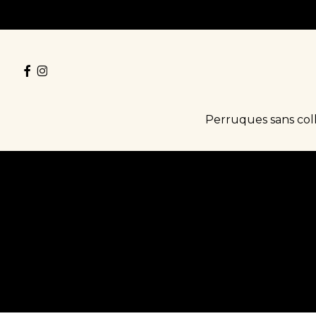
Skip
to
main
facebook
instagram
content
Perruques sans col