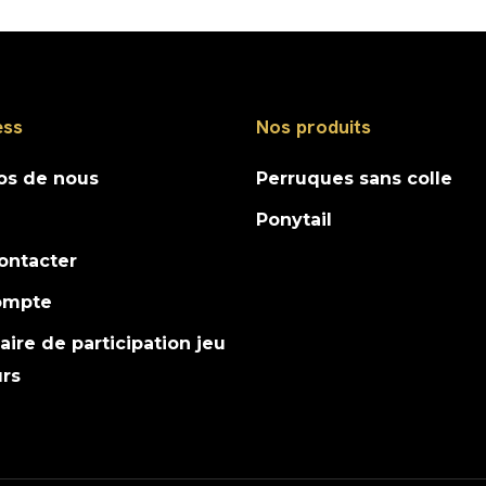
ess
Nos produits
os de nous
Perruques sans colle
Ponytail
ontacter
ompte
ire de participation jeu
rs