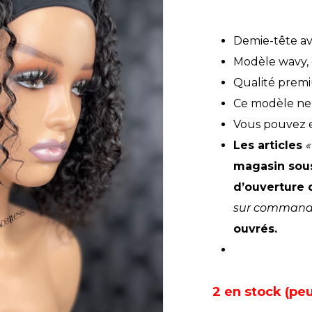
pri
init
Demie-tête a
étai
Modèle wavy,
22
Qualité prem
Ce modèle ne 
Vous pouvez e
Les articles
«
magasin sous
d’ouverture 
sur command
ouvrés.
2 en stock (p