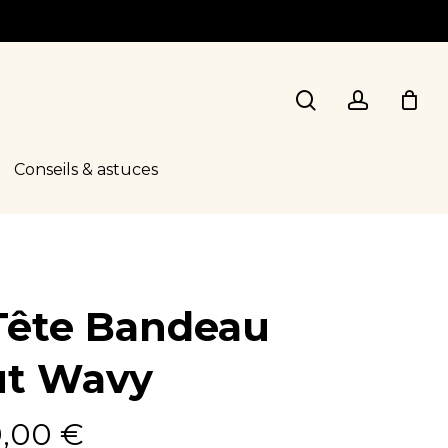
search
account
Conseils & astuces
Tête Bandeau
ut Wavy
Le
9,00
€