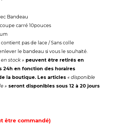
x
prix
ial
actuel
vec Bandeau
t :
est :
 coupe carré 10pouces
0,00 €.
199,00 €.
ium
contient pas de lace / Sans colle
nlever le bandeau si vous le souhaité.
 en stock »
peuvent être retirés en
 24h en fonction des horaires
de la boutique. Les articles
« disponible
e »
seront disponibles sous 12 à 20 jours
eut être commandé)