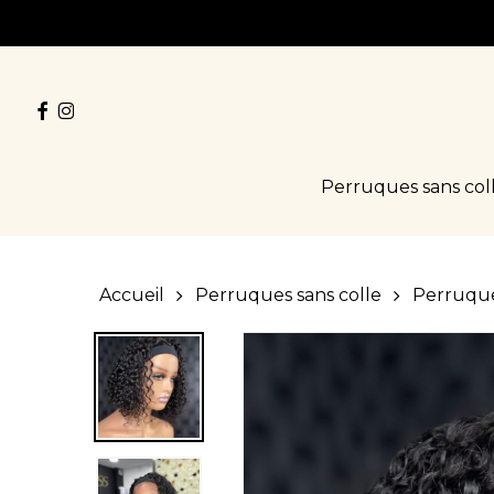
Skip
to
main
facebook
instagram
content
Perruques sans col
Accueil
Perruques sans colle
Perruqu