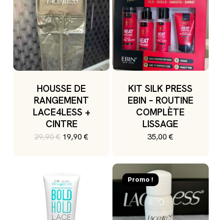
HOUSSE DE
KIT SILK PRESS
RANGEMENT
EBIN – ROUTINE
LACE4LESS +
COMPLÈTE
CINTRE
LISSAGE
Le
Le
29,90
€
19,90
€
35,00
€
prix
prix
initial
actuel
était :
est :
29,90 €.
19,90 €.
Promo !