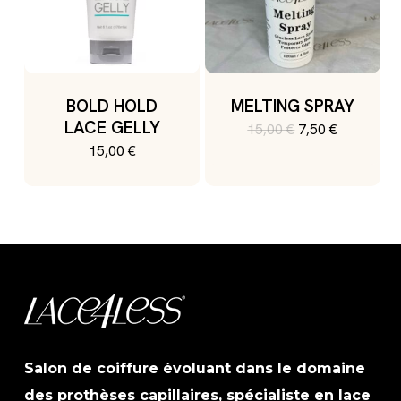
BOLD HOLD
MELTING SPRAY
LACE GELLY
Le
Le
15,00
€
7,50
€
prix
prix
15,00
€
initial
actuel
était :
est :
15,00 €.
7,50 €.
Salon de coiffure évoluant dans le domaine
des prothèses capillaires, spécialiste en lace